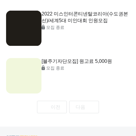
2022 미스인터콘티넨탈코리아(수도권본
선)/세계5대 미인대회 인원모집
모집 종료
[블주기자단모집] 원고료 5,000원
모집 종료
이전
다음