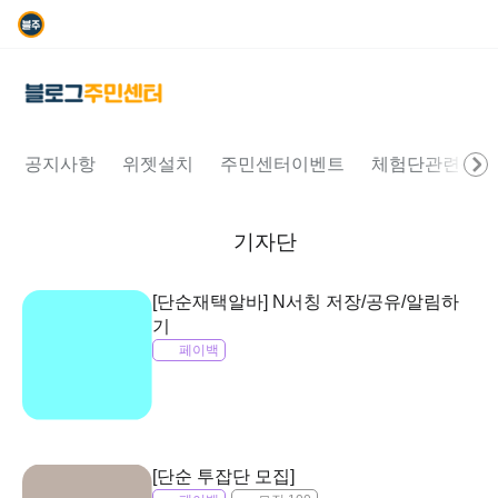
공지사항
위젯설치
주민센터이벤트
체험단관련문의
기자단
[단순재택알바] N서칭 저장/공유/알림하
기
페이백
[단순 투잡단 모집]