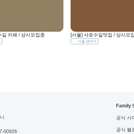
수길 카페 / 상시모집중
[서울] 샤로수길맛집 / 상시모
구
서울 관악구
Family 
퍼니
공식 사
공식 블
-00926