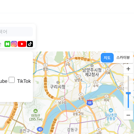
순
ube
TikTok