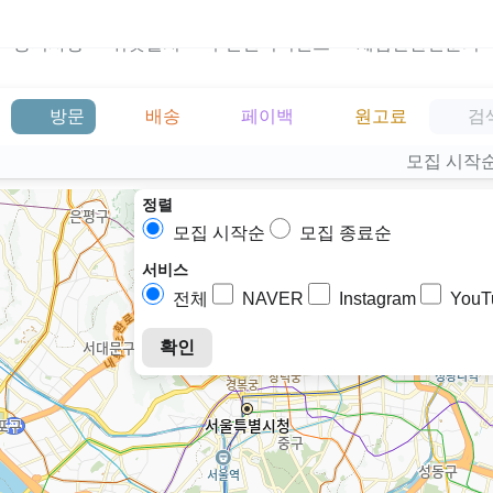
공지사항
위젯설치
주민센터이벤트
체험단관련문의
방문
배송
페이백
원고료
모집 시작
정렬
모집 시작순
모집 종료순
서비스
전체
NAVER
Instagram
YouT
확인