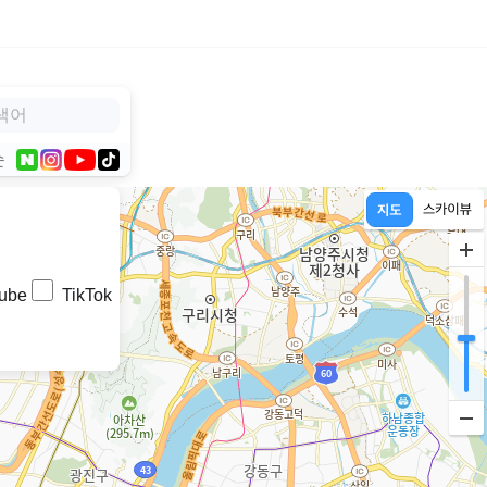
순
ube
TikTok