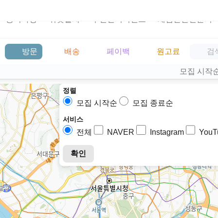
공지사항
위젯설치
주민센터이벤트
체험단관련문의
방문
배송
페이백
원고료
모집 시작
정렬
모집 시작순
모집 종료순
서비스
전체
NAVER
Instagram
YouT
확인