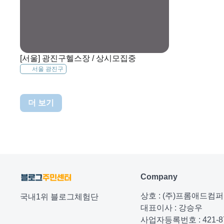
[서울] 광진구헬스장 / 상시모집중
서울 광진구
더 보기
Company
상호 : (주)프롬애드컴
국내1위 블로그체험단
대표이사 : 강승우
사업자등록번호 : 421-87