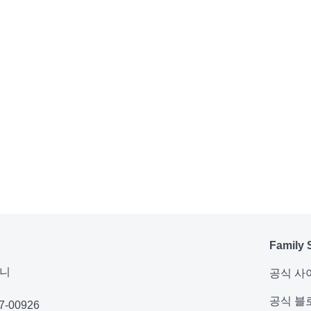
Family 
퍼니
공식 사
공식 블
-00926