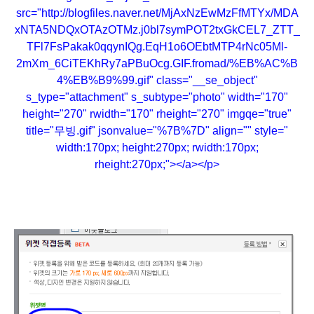
src="http://blogfiles.naver.net/MjAxNzEwMzFfMTYx/MDA
xNTA5NDQxOTAzOTMz.j0bl7symPOT2txGkCEL7_ZTT_
TFl7FsPakak0qqynIQg.EqH1o6OEbtMTP4rNc05Ml-
2mXm_6CiTEKhRy7aPBuOcg.GIF.fromad/%EB%AC%B
4%EB%B9%99.gif" class="__se_object"
s_type="attachment" s_subtype="photo" width="170"
height="270" rwidth="170" rheight="270" imgqe="true"
title="무빙.gif" jsonvalue="%7B%7D" align="" style="
width:170px; height:270px; rwidth:170px;
rheight:270px;"></a></p>