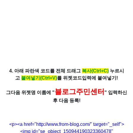
4. 아래 파란색 코드를 전체 드래그
복사(Ctrl+C)
누르시
고
붙여넣기(Ctrl+V)
를 위젯코드입력에 붙여넣기!
블로그주민센터
그다음 위젯명 이름에 "
" 입력하신
후 다음 등록!
<p><a href="http://www.from-blog.com/" target="_self">
<img id="se_object_150944190323360478"