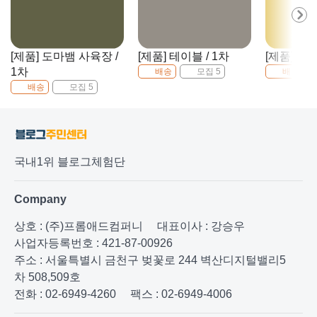
[제품] 도마뱀 사육장 /
[제품] 테이블 / 1차
[제품] 영양
1차
배송
모집 5
배송
배송
모집 5
국내1위 블로그체험단
Company
상호 : (주)프롬애드컴퍼니
대표이사 : 강승우
사업자등록번호 : 421-87-00926
주소 : 서울특별시 금천구 벚꽃로 244 벽산디지털밸리5
차 508,509호
전화 : 02-6949-4260
팩스 : 02-6949-4006