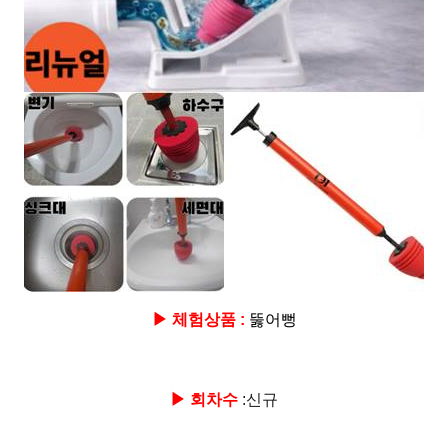
▶ 체험상품 :
뚫어뻥
▶ 회차수
:신규