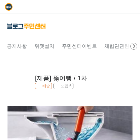
공지사항
위젯설치
주민센터이벤트
체험단관련문의
[제품] 뚫어뻥 / 1차
배송
모집 5