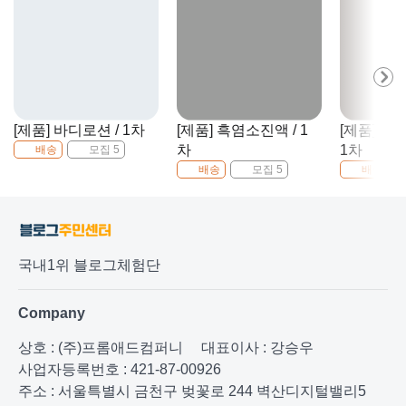
[제품] 바디로션 / 1차
[제품] 흑염소진액 / 1
[제품] 동
차
1차
배송
모집 5
배송
모집 5
배송
국내1위 블로그체험단
Company
상호 : (주)프롬애드컴퍼니
대표이사 : 강승우
사업자등록번호 : 421-87-00926
주소 : 서울특별시 금천구 벚꽃로 244 벽산디지털밸리5