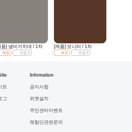
제품] 냄비거치대 / 1차
[제품] 모니터 / 1차
배송
모집 5
배송
모집 5
Site
Infomation
이트
공지사항
로그
위젯설치
주민센터이벤트
체험단관련문의