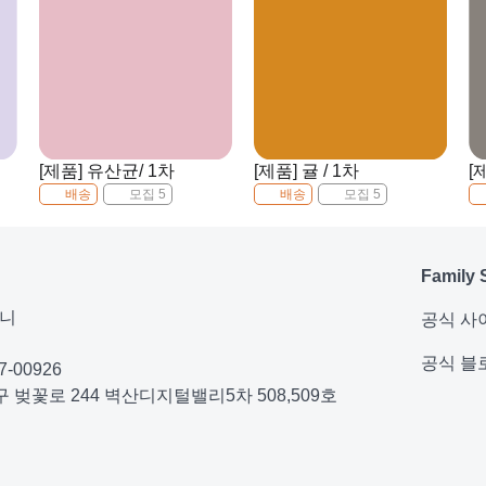
[제품] 유산균/ 1차
[제품] 귤 / 1차
[
배송
모집 5
배송
모집 5
Family 
퍼니
공식 사
공식 블
-00926
 벚꽃로 244 벽산디지털밸리5차 508,509호