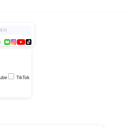
순
ube
TikTok