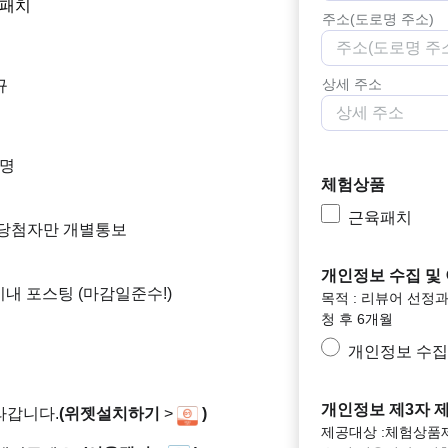
육패치
주소(도로명 주소)
상세 주소
규
5명
체험상품
근육패치
내 당첨자만 개별통보
개인정보 수집 및
이내 포스팅 (마감일준수!)
목적 : 리뷰어 선정과 
청 후 6개월
개인정보 수집
개인정보 제3자 
라갑니다.
(위젯설치하기
>
)
제공대상 :체험상품제