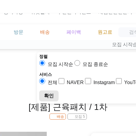
공지사항
위젯설치
주민센터이벤트
체험단관련문의
방문
배송
페이백
원고료
모집 시작
정렬
모집 시작순
모집 종료순
서비스
전체
NAVER
Instagram
YouT
확인
[제품] 근육패치 / 1차
배송
모집 5