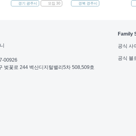
신규
경기 광주시
모집 30
경북 경주시
Family 
퍼니
공식 사
공식 블
-00926
 벚꽃로 244 벽산디지털밸리5차 508,509호