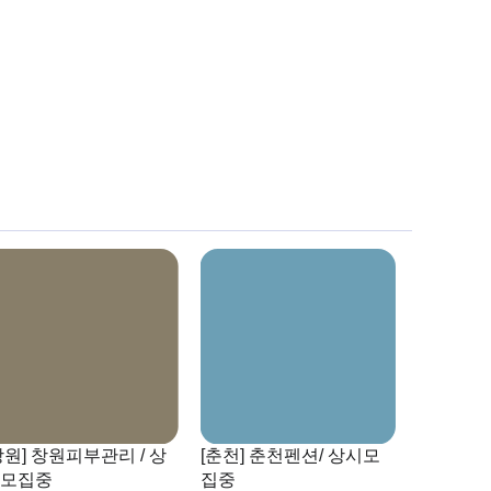
창원] 창원피부관리 / 상
[춘천] 춘천펜션/ 상시모
시모집중
집중