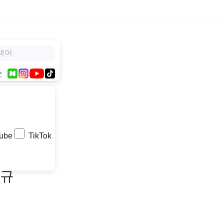
순
ube
TikTok
신규