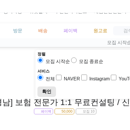
공지사항
위젯설치
주민센터이벤트
체험단관련문의
방문
배송
페이백
원고료
모집 시작
정렬
모집 시작순
모집 종료순
서비스
전체
NAVER
Instagram
YouT
확인
경남] 보험 전문가 1:1 무료컨설팅 / 
페이백
50,000
모집 10