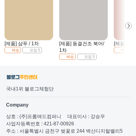
[제품] 샴푸 / 1차
[제품] 동결건조 북어/
[제품] 키캡
1차
배송
모집 5
배송
배송
모집 5
국내1위 블로그체험단
Company
상호 : (주)프롬애드컴퍼니
대표이사 : 강승우
사업자등록번호 : 421-87-00926
주소 : 서울특별시 금천구 벚꽃로 244 벽산디지털밸리5