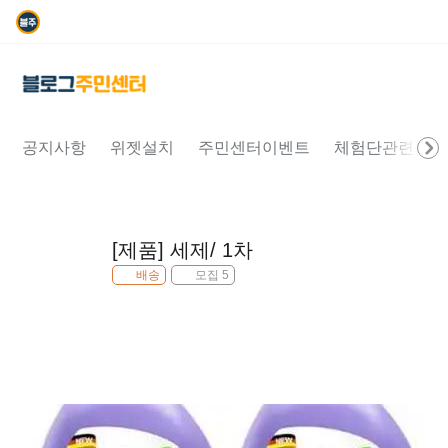
공지사항
위젯설치
주민센터이벤트
체험단관련문의
[제품] 세제/ 1차
배송
모집 5