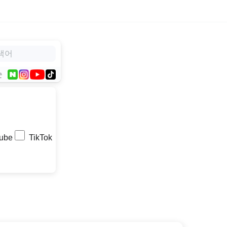
순
ube
TikTok