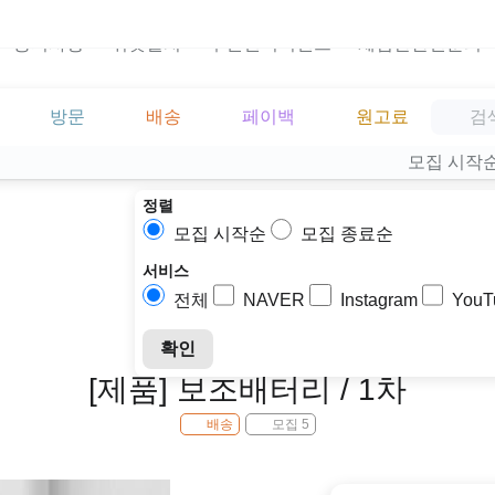
공지사항
위젯설치
주민센터이벤트
체험단관련문의
방문
배송
페이백
원고료
모집 시작
정렬
모집 시작순
모집 종료순
서비스
전체
NAVER
Instagram
YouT
확인
[제품] 보조배터리 / 1차
배송
모집 5