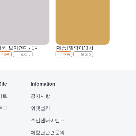
제품] 브이캔디 / 1차
[제품] 말랑이/ 1차
배송
모집 5
배송
모집 5
Site
Infomation
이트
공지사항
로그
위젯설치
주민센터이벤트
체험단관련문의