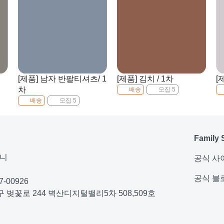
[제품] 남자 반팔티셔츠/ 1
[제품] 김치 / 1차
[
차
배송
모집 5
배송
모집 5
Family 
퍼니
공식 사
공식 블
-00926
 벚꽃로 244 벽산디지털밸리5차 508,509호