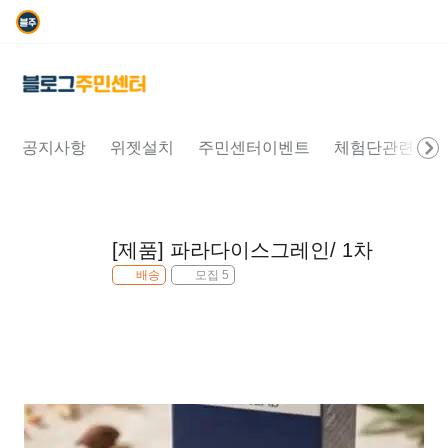
공지사항
위젯설치
주민센터이벤트
체험단관련문의
[제품] 파라다이스그레인/ 1차
배송
모집 5