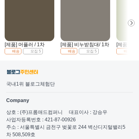
[제품] 머플러 / 1차
[제품] 비누받침대/ 1차
[제품] 욕실
배송
모집 5
배송
모집 5
배송
국내1위 블로그체험단
Company
상호 : (주)프롬애드컴퍼니
대표이사 : 강승우
사업자등록번호 : 421-87-00926
주소 : 서울특별시 금천구 벚꽃로 244 벽산디지털밸리5
차 508,509호