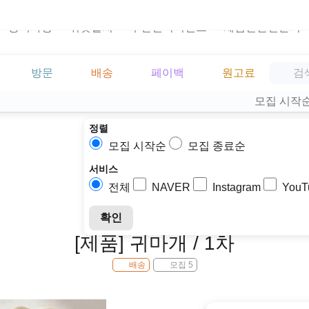
공지사항
위젯설치
주민센터이벤트
체험단관련문의
방문
배송
페이백
원고료
모집 시작
정렬
모집 시작순
모집 종료순
서비스
전체
NAVER
Instagram
YouT
확인
[제품] 귀마개 / 1차
배송
모집 5