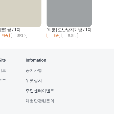
제품] 쌀 / 1차
[제품] 도난방지가방 / 1차
배송
모집 5
배송
모집 5
Site
Infomation
이트
공지사항
로그
위젯설치
주민센터이벤트
체험단관련문의