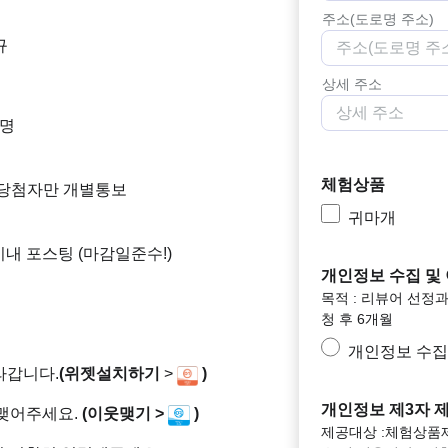
주소(도로명 주소)
규
상세 주소
5명
체험상품
내 당첨자만 개별통보
귀마개
이내 포스팅 (마감일준수!)
개인정보 수집 및
목적 : 리뷰어 선정과 
청 후 6개월
개인정보 수집
라갑니다.
(위젯설치하기
>
)
개인정보 제3자 
 맺어주세요.
(이웃맺기 >
)
제공대상 :체험상품제