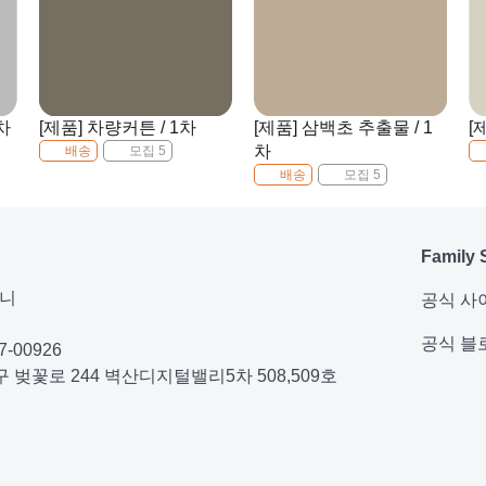
차
[제품] 차량커튼 / 1차
[제품] 삼백초 추출물 / 1
[
차
배송
모집 5
배송
모집 5
Family 
퍼니
공식 사
공식 블
-00926
 벚꽃로 244 벽산디지털밸리5차 508,509호