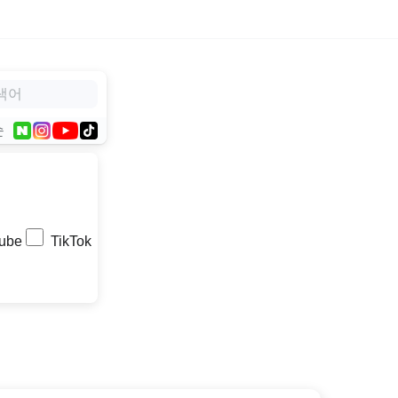
순
ube
TikTok