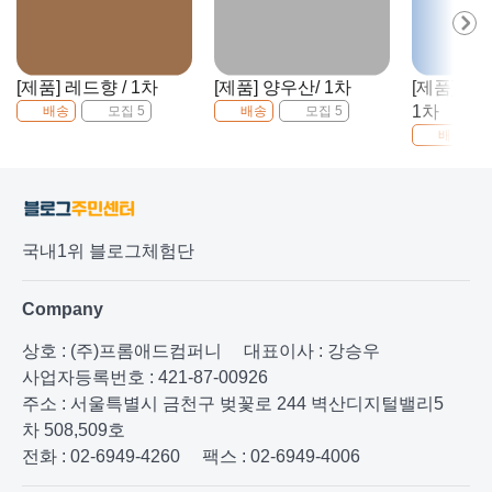
[제품] 레드향 / 1차
[제품] 양우산/ 1차
[제품] 강
1차
배송
모집 5
배송
모집 5
배송
국내1위 블로그체험단
Company
상호 : (주)프롬애드컴퍼니
대표이사 : 강승우
사업자등록번호 : 421-87-00926
주소 : 서울특별시 금천구 벚꽃로 244 벽산디지털밸리5
차 508,509호
전화 : 02-6949-4260
팩스 : 02-6949-4006